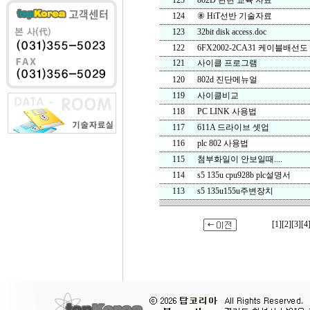
125
802D 관련 교육 자료
124
⑧ HiT선반 기술자료
123
32bit disk access.doc
122
6FX2002-2CA31 케이블배선도
121
사이클 프로그램
120
802d 진단메뉴얼
119
사이클비교
118
PC LINK 사용법
117
611A 드라이브 셋업
116
plc 802 사용법
115
첨부화일이 안보일때....
114
s5 135u cpu928b plc설명서
113
s5 135u155u주변장치
[1]
[2]
[3]
[4